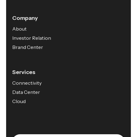
Company
About
Investor Relation
Brand Center
Services
Connectivity
Data Center
Cloud