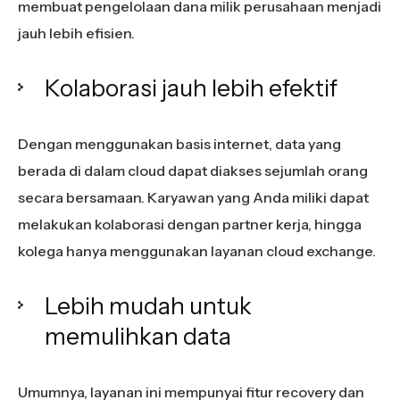
membuat pengelolaan dana milik perusahaan menjadi
jauh lebih efisien.
Kolaborasi jauh lebih efektif
Dengan menggunakan basis internet, data yang
berada di dalam cloud dapat diakses sejumlah orang
secara bersamaan. Karyawan yang Anda miliki dapat
melakukan kolaborasi dengan partner kerja, hingga
kolega hanya menggunakan layanan cloud exchange.
Lebih mudah untuk
memulihkan data
Umumnya, layanan ini mempunyai fitur recovery dan