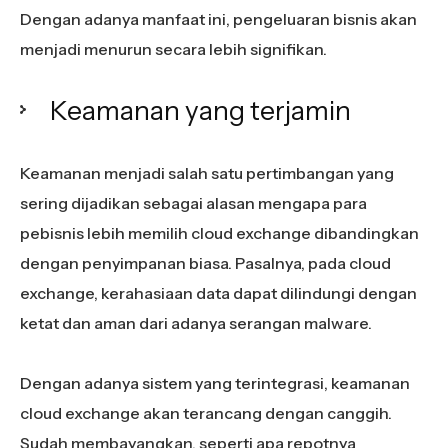
Dengan adanya manfaat ini, pengeluaran bisnis akan
menjadi menurun secara lebih signifikan.
Keamanan yang terjamin
Keamanan menjadi salah satu pertimbangan yang
sering dijadikan sebagai alasan mengapa para
pebisnis lebih memilih cloud exchange dibandingkan
dengan penyimpanan biasa. Pasalnya, pada cloud
exchange, kerahasiaan data dapat dilindungi dengan
ketat dan aman dari adanya serangan malware.
Dengan adanya sistem yang terintegrasi, keamanan
cloud exchange akan terancang dengan canggih.
Sudah membayangkan, seperti apa repotnya