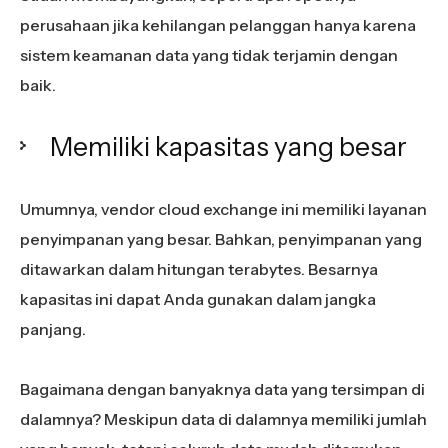
perusahaan jika kehilangan pelanggan hanya karena
sistem keamanan data yang tidak terjamin dengan
baik.
Memiliki kapasitas yang besar
Umumnya, vendor cloud exchange ini memiliki layanan
penyimpanan yang besar. Bahkan, penyimpanan yang
ditawarkan dalam hitungan terabytes. Besarnya
kapasitas ini dapat Anda gunakan dalam jangka
panjang.
Bagaimana dengan banyaknya data yang tersimpan di
dalamnya? Meskipun data di dalamnya memiliki jumlah