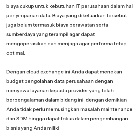
biaya cukup untuk kebutuhan IT perusahaan dalam hal
penyimpanan data. Biaya yang dikeluarkan tersebut
juga belum termasuk biaya perawatan serta
sumberdaya yang terampil agar dapat
mengoperasikan dan menjaga agar performa tetap
optimal.
Dengan cloud exchange ini Anda dapat menekan
budget pengolahan data perusahaan dengan
menyewa layanan kepada provider yang telah
berpengalaman dalam bidang ini. dengan demikian
Anda tidak perlu memusingkan masalah maintenance
dan SDM hingga dapat fokus dalam pengembangan
bisnis yang Anda miliki.