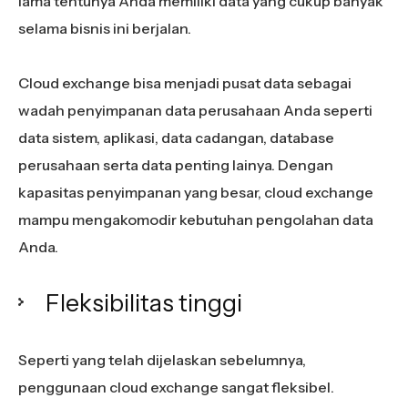
lama tentunya Anda memiliki data yang cukup banyak
selama bisnis ini berjalan.
Cloud exchange bisa menjadi pusat data sebagai
wadah penyimpanan data perusahaan Anda seperti
data sistem, aplikasi, data cadangan, database
perusahaan serta data penting lainya. Dengan
kapasitas penyimpanan yang besar, cloud exchange
mampu mengakomodir kebutuhan pengolahan data
Anda.
Fleksibilitas tinggi
Seperti yang telah dijelaskan sebelumnya,
penggunaan cloud exchange sangat fleksibel.