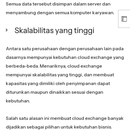
Semua data tersebut disimpan dalam server dan
menyambung dengan semua komputer karyawan.
Skalabilitas yang tinggi
Antara satu perusahaan dengan perusahaan lain pada
dasarnya mempunyai kebutuhan cloud exchange yang
berbeda-beda. Menariknya, cloud exchange
mempunyai skalabilitas yang tinggi, dan membuat
kapasitas yang dimiliki oleh penyimpanan dapat
diturunkan maupun dinaikkan sesuai dengan
kebutuhan.
Salah satu alasan ini membuat cloud exchange banyak
dijadikan sebagai pilihan untuk kebutuhan bisnis.