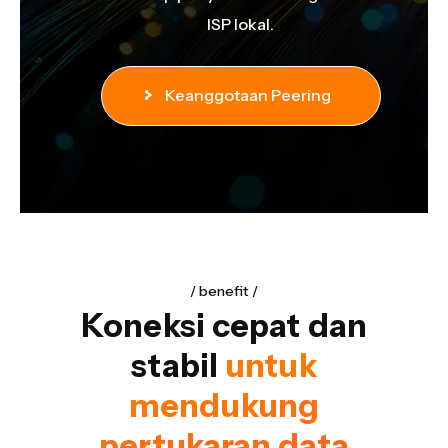
dan
ISP lokal.
Keanggotaan Peering
benefit
Koneksi cepat dan
stabil
untuk
mendukung
pertukaran data