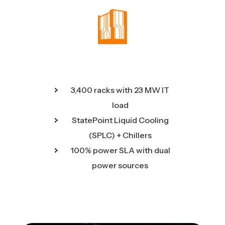
3,400 racks with 23 MW IT
load
StatePoint Liquid Cooling
(SPLC) + Chillers
100% power SLA with dual
power sources