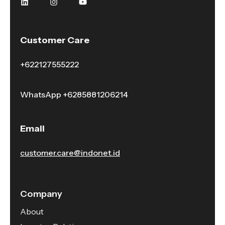
Customer Care
+622127555222
WhatsApp
+6285881206214
Email
customer.care@indonet.id
Company
About