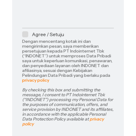
o
n
)
c
m
(
*
e
p
M
)
a
e
*
n
s
y
s
Agree / Setuju
N
a
P
Dengan mencentang kotak ini dan
a
g
r
mengirimkan pesan, saya memberikan
m
e
i
persetujuan kepada PT Indointernet Tbk
e
)
(“INDONET”) untuk memproses Data Pribadi
v
)
saya untuk keperluan komunikasi, penawaran,
*
a
dan penyediaan layanan oleh INDONET dan
*
c
afiliasinya, sesuai dengan Kebijakan
y
Pelindungan Data Pribadi yang berlaku pada
P
privacy policy
o
By checking this box and submitting the
l
message, I consent to PT Indointernet Tbk
i
(“INDONET”) processing my Personal Data for
c
the purposes of communication, offers, and
y
service provision by INDONET and its affiliates,
in accordance with the applicable Personal
*
Data Protection Policy available at
privacy
policy