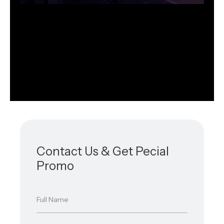
Contact Us & Get Pecial
Promo
N
Full Name
a
m