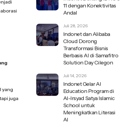
enjadi
11 dengan Konektivitas
laborasi
Andal
Juli 28, 2026
Indonet dan Alibaba
Cloud Dorong
Transformasi Bisnis
Berbasis AI di Samafitro
Solution Day Cilegon
ang
Juli 14, 2026
Indonet Gelar AI
l yang
Education Program di
Al-Irsyad Satya Islamic
tapi juga
School untuk
Meningkatkan Literasi
AI