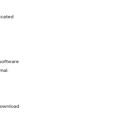
icated
 software
mal.
download