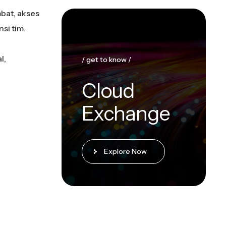
mbat, akses
si tim.
l,
/ get to know /
Cloud
Exchange
Explore Now