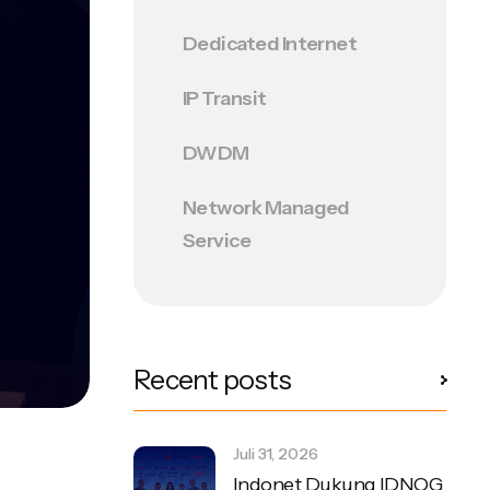
Dedicated Internet
IP Transit
DWDM
Network Managed
Service
Recent posts
Juli 31, 2026
Indonet Dukung IDNOG