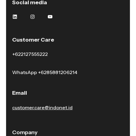
Social media
Customer Care
+622127555222
WhatsApp
+6285881206214
Email
customer.care@indonet.id
Company