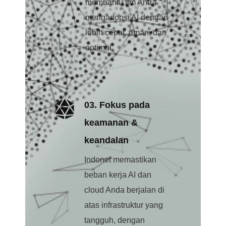
membantu tim Anda
mengadopsi AI dengan
lebih cepat, aman, dan
optimal.
03. Fokus pada
keamanan &
keandalan
Indonet memastikan
beban kerja AI dan
cloud Anda berjalan di
atas infrastruktur yang
tangguh, dengan