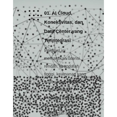
01. AI Cloud,
Konektivitas, dan
Data Center yang
Terintegrasi
Integrasi ini
memastikan latensi
rendah, keandalan
tinggi, keamanan yang
kuat, serta performa
yang konsisten —
sehingga beban kerja
AI dapat berjalan
efisien dari tahap