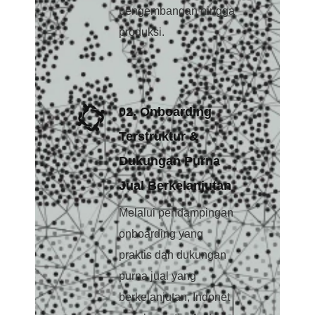
pengembangan hingga
produksi.
02. Onboarding
Terstruktur &
Dukungan Purna
Jual Berkelanjutan
Melalui pendampingan
onboarding yang
praktis dan dukungan
purna jual yang
berkelanjutan, Indonet