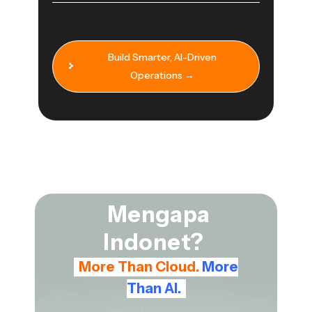
Build Smarter, AI-Driven
Operations →
Mengapa
Indonet?
More Than Cloud.
More
Than AI.